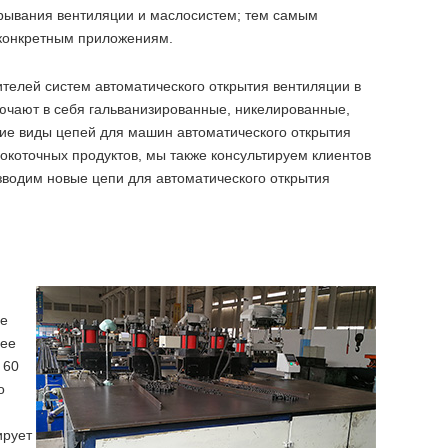
крывания вентиляции и маслосистем; тем самым
 конкретным приложениям.
елей систем автоматического открытия вентиляции в
лючают в себя гальванизированные, никелированные,
е виды цепей для машин автоматического открытия
окоточных продуктов, мы также консультируем клиентов
зводим новые цепи для автоматического открытия
ее
нее
 60
о
ирует