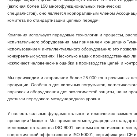
(включая более 150 многофункциональных технических
специалистов), оно является корпоративным членом Ассоциац
комитета по стандартизации цепных передач.
Компания использует передовые технологии и процессы, расп
испытательного оборудования; мы применяем концепцию "умно
использованием интеллектуального оборудования; это позволя
конкурентных условиях. Несколько наших производственных ли
исключают человеческие ошибки в производстве цепей и контро
Мы производим и отправляем более 25 000 тонн различных цеп
продукции. Особенно для вилочных погрузчиков, логистическог
парковок и оборудования для экологической защиты, наши про
достигли передового международного уровня.
У нас есть сильные фундаментальные и технические возможно
провинции Чжэцзян. Мы применяем международные стандарты
менеджмента качества ISO 9001, системы экологического мен
энергетической эффективности ISO 50001, сертификацию CE и