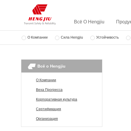
Всё О Hengjiu
Проду
О Компании
Сила Hengjiu
Устойчивость
Всё о Hengjiu
О Компании
Веха Прогресса
Корпоративная культура
Сертификация
Организация