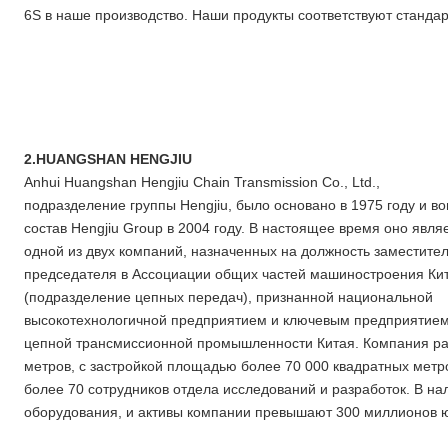
6S в наше производство. Наши продукты соответствуют стандарт
2.HUANGSHAN HENGJIU
Anhui Huangshan Hengjiu Chain Transmission Co., Ltd.,
подразделение группы Hengjiu, было основано в 1975 году и в
состав Hengjiu Group в 2004 году. В настоящее время оно явля
одной из двух компаний, назначенных на должность заместите
председателя в Ассоциации общих частей машиностроения Ки
(подразделение цепных передач), признанной национальной
высокотехнологичной предприятием и ключевым предприятием
цепной трансмиссионной промышленности Китая. Компания ра
метров, с застройкой площадью более 70 000 квадратных метро
более 70 сотрудников отдела исследований и разработок. В н
оборудования, и активы компании превышают 300 миллионов 