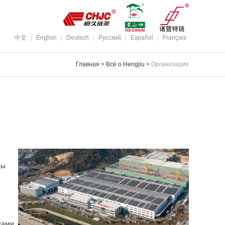
中文
|
English
|
Deutsch
|
Pусский
|
Español
|
Français
Главная
>
Всё о Hengjiu
>
Организация
пы
ками