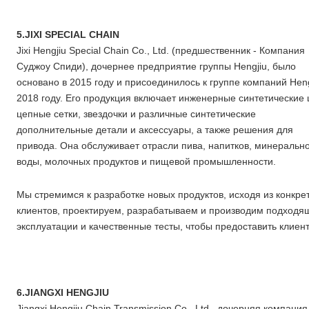
5.JIXI SPECIAL CHAIN
Jixi Hengjiu Special Chain Co., Ltd. (предшественник - Компания
Суджоу Спиди), дочернее предприятие группы Hengjiu, было
основано в 2015 году и присоединилось к группе компаний Heng
2018 году. Его продукция включает инженерные синтетические 
цепные сетки, звездочки и различные синтетические
дополнительные детали и аксессуары, а также решения для
привода. Она обслуживает отрасли пива, напитков, минеральн
воды, молочных продуктов и пищевой промышленности.
Мы стремимся к разработке новых продуктов, исходя из конкр
клиентов, проектируем, разрабатываем и производим подход
эксплуатации и качественные тесты, чтобы предоставить клие
6.JIANGXI HENGJIU
Jiangxi Hengjiu Chain Transmission Co., Ltd., дочерняя компания