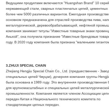
Ведущими продуктами включаются "Huangshan Brand" 10 серий
нержавеющей стали, сварных пластинчатых цепей, цементных 
более чем 5000 различных вариантов. Ежегодная производстве
основном предназначена для отраслей производства пива, нап
металлургической, деревообрабатывающей, нефтяной промышле
компания занимает титулы "Известные товарные знаки провин
Аньхой", она получила признание "Известные брендовые това
году. В 2020 году компания была признана "маленьким гигантом
3.ZHUJI SPECIAL CHAIN
Zhejiang Hengjiu Special Chain Co., Ltd. (предшественник - Заво
специальных цепей Чжуцзи), дочерняя компания группы Hengji
была основана в 1989 году. Это внутренняя производственная 
для крупномасштабных и специальных цепей металлургическо
промышленности. Компания является членом Ассоциации цеп
передач Китая и Национального технического комитета по
стандартизации цепных передач.