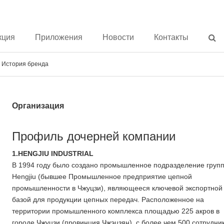
кция
Приложения
Новости
Контакты
История бренда
Организация
Профиль дочерней компании
1.HENGJIU INDUSTRIAL
В 1994 году было создано промышленное подразделение груп
Hengjiu (бывшее Промышленное предприятие цепной
промышленности в Чжуцзи), являющееся ключевой экспортной
базой для продукции цепных передач. Расположенное на
территории промышленного комплекса площадью 225 акров в
городе Чжуцзи (провинция Чжэцзян), с более чем 500 сотрудни