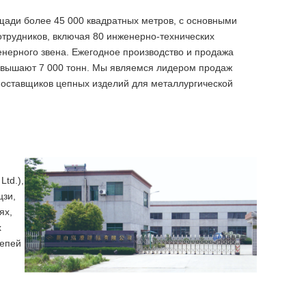
щади более 45 000 квадратных метров, с основными
отрудников, включая 80 инженерно-технических
енерного звена. Ежегодное производство и продажа
ревышают 7 000 тонн. Мы являемся лидером продаж
поставщиков цепных изделий для металлургической
td.),
цзи,
ях,
х
цепей