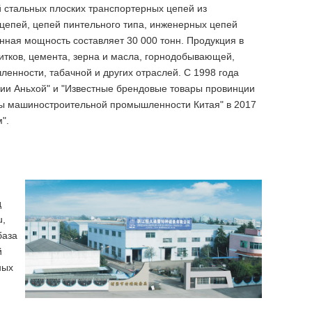
 стальных плоских транспортерных цепей из
цепей, цепей пинтельного типа, инженерных цепей
нная мощность составляет 30 000 тонн. Продукция в
итков, цемента, зерна и масла, горнодобывающей,
нности, табачной и других отраслей. С 1998 года
ции Аньхой" и "Известные брендовые товары провинции
ры машиностроительной промышленности Китая" в 2017
".
д
u,
база
й
ных